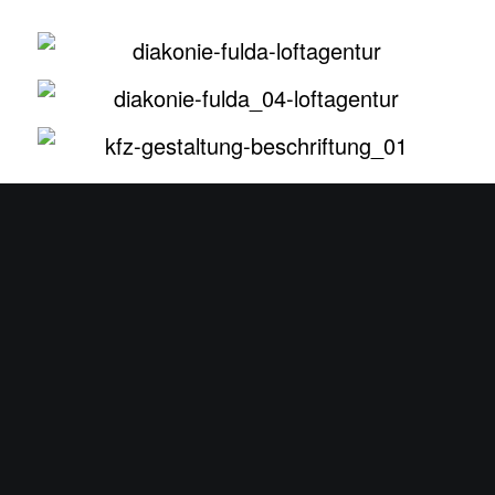
WEBDESIGN
Die
LOFTAGENTUR
wurde von der
Diakonie Fulda mit der Konzeption,
Gestaltung und Umsetzung einer neuen
Website
beauftragt. Unter Beachtung
des
Corporate Designs
sollte die neue